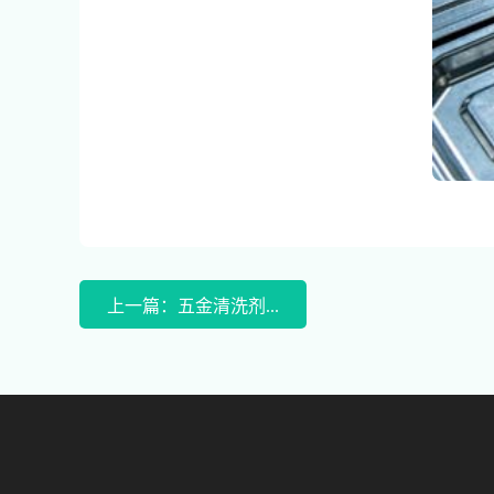
上一篇：五金清洗剂...